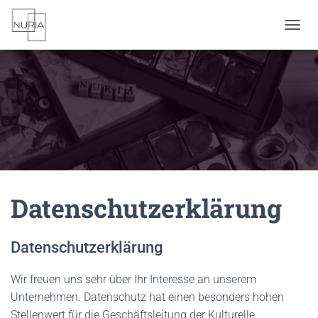
N
A
V
I
G
A
T
I
O
N
U
M
Datenschutzerklärung
S
C
H
A
Datenschutzerklärung
L
T
Wir freuen uns sehr über Ihr Interesse an unserem
E
N
Unternehmen. Datenschutz hat einen besonders hohen
Stellenwert für die Geschäftsleitung der Kulturelle